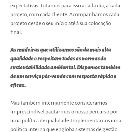
PEDIDO DE ORÇAMENTO
expectativas. Lutamos para isso a cada dia, a cada
projeto, com cada cliente. Acompanhamos cada
EMPREGO
projeto desde o seu início até à sua colocação
STLK
final.
SIGA-NOS
As madeiras que utilizamos são da mais alta
qualidade e respeitam todas as normas de
sustentabilidade ambiental. Dispomos também
de um serviço pós-venda com resposta rápida e
PT
EN
FR
eficaz.
Mas também internamente consideramos
imprescindível pautarmos o nosso percurso por
uma política de qualidade. Implementamos uma
política interna que engloba sistemas de gestão